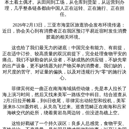
本土着土偶才。从田间到工场，从仓库到货架，从运营到办
理，几乎整条链条都由中国人正在运转、正在施行、正在担
任。
2026年2月13日，三亚市海棠区旅逛协会发布环境传递：
近日，协会关心到有消费者正在我区预订平易近宿时发生消费
胶葛的相关环境。
这也给了我们最无力的谜底：中国完全有能力、有前提，
正在适中订价、较高质量的双沉前提下，完全处理食物平安的
痛点。我们不缺勤奋的从业者，不缺成熟的供应链，不缺先辈
的出产设备，更不缺情愿为好产物买单的消费者。我们缺的，
对尺度的苦守、对证量的偏执，以及对违规行为“零”的施行决
心。
菲律宾何处一曲正在南海海域搞些动做，先是本人拉长了
海上演习时间，然后又找来美军一路练空中科目。结合巡查从
2月2日拉开帷幕，到6日收尾，菲律宾出动轻型和役机，美军
派来B-52H轰炸机，从关岛飞过来。巡查范畴正在南海和吕宋
海峡交代的处所，绕着黄岩岛周边转，但没进岛礁上空。
这恰好戳破了一个持久误区：良多人总感觉，食物平安、