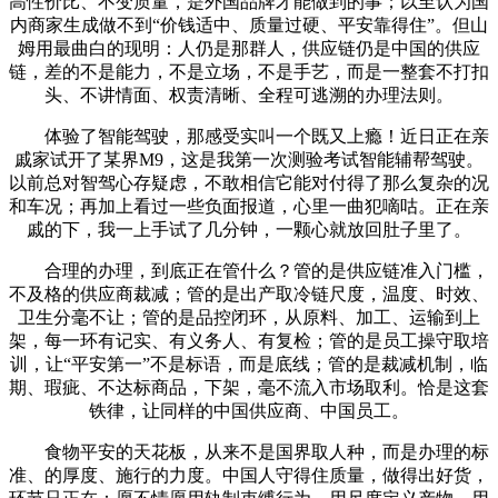
高性价比、不变质量，是外国品牌才能做到的事；以至认为国
内商家生成做不到“价钱适中、质量过硬、平安靠得住”。但山
姆用最曲白的现明：人仍是那群人，供应链仍是中国的供应
链，差的不是能力，不是立场，不是手艺，而是一整套不打扣
头、不讲情面、权责清晰、全程可逃溯的办理法则。
体验了智能驾驶，那感受实叫一个既又上瘾！近日正在亲
戚家试开了某界M9，这是我第一次测验考试智能辅帮驾驶。
以前总对智驾心存疑虑，不敢相信它能对付得了那么复杂的况
和车况；再加上看过一些负面报道，心里一曲犯嘀咕。正在亲
戚的下，我一上手试了几分钟，一颗心就放回肚子里了。
合理的办理，到底正在管什么？管的是供应链准入门槛，
不及格的供应商裁减；管的是出产取冷链尺度，温度、时效、
卫生分毫不让；管的是品控闭环，从原料、加工、运输到上
架，每一环有记实、有义务人、有复检；管的是员工操守取培
训，让“平安第一”不是标语，而是底线；管的是裁减机制，临
期、瑕疵、不达标商品，下架，毫不流入市场取利。恰是这套
铁律，让同样的中国供应商、中国员工。
食物平安的天花板，从来不是国界取人种，而是办理的标
准、的厚度、施行的力度。中国人守得住质量，做得出好货，