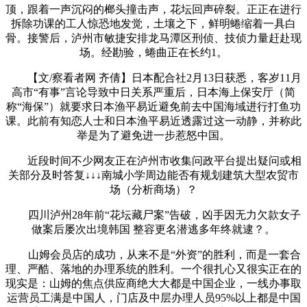
顶，跟着一声沉闷的榔头撞击声，花坛回声碎裂。正正在进行
拆除功课的工人惊恐地发觉，土壤之下，鲜明蜷缩着一具白
骨。接警后，泸州市敏捷安排龙马潭区刑侦、技侦力量赶赴现
场。经勘验，蜷曲正在长约1。
【文/察看者网 齐倩】日本配合社2月13日获悉，客岁11月
高市“有事”言论导致中日关系严重后，日本海上保安厅（简
称“海保”）就要求日本渔平易近避免前去中国海域进行打鱼功
课。此前有知恋人士和日本渔平易近透露过这一动静，并称此
举是为了避免进一步惹怒中国。
近段时间不少网友正在泸州市收集问政平台提出疑问或相
关部分及时答复↓↓↓南城小学周边能否有规划建筑大型农贸市
场（分析商场）？
四川泸州28年前“花坛藏尸案”告破，凶手因无力欠款女子
做案后屡次出境韩国 整容更名潜逃多年终就逮？。
山姆会员店的成功，从来不是“外资”的胜利，而是一套合
理、严酷、落地的办理系统的胜利。一个很扎心又很实正在的
现实是：山姆的焦点供应商绝大大都是中国企业，一线办事取
运营员工满是中国人，门店及中层办理人员95%以上都是中国