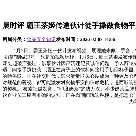
晨时评 霸王茶姬传递伙计徒手操做食物
所属分类：
食品安全知识
发布时间：
2026-02-07 14:06
1月5日，霸王茶姬一伙计发布视频，展现她未佩带手套，徒
奶茶”制做过程，只是拍视频玩梗。1月6日，霸王茶姬发布传
即刻起破产整理，涉事伙计因严沉违纪及诚信问题，予以辞退
适，间接手搅奶茶，洒正在桌子上的饮料间接用手捞回杯子里
的陋劣取。正在社交时代，逃求流量取关心度成为一种遍及心
对规范的藐视，都可能激发对食物平安的信赖危机，进而影响
的契机。 检索社媒发觉，“印度奶茶”的线万次。不少奶茶品
饮企业员工应有准确的认知，正在岗期间玩这种梗，是把恶心
为