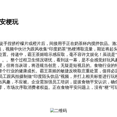
平安梗玩
手捏挤柠檬片或橙片后，间接用手正在奶茶杯内搅拌饮品。激
递，视频中伙计为跟风收集“印度奶茶”热梗博取流量，期近将
处置。传递中，霸王茶姬暗示感应取，毫不容许文娱化！虽说是“
。。。整个过程卫生情况堪忧，看到这一幕，是不会感觉好玩风
理，但将当诙谐，将违规当创意，无疑是短视且的。食物行业的
整个行业的健康成长。霸王茶姬的敏捷反映取庄重处置，值得必
牌员工跟风拍摄制做“印度陌头饮品”视频，并打上相关标签进行
当风趣，不应被。企业需加强员工培训，提拔食物平安认识，确
零，市场次序取消费者权益。正在食物平安问题上，没有“梗”可