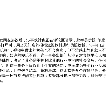
发网友热议后，涉事伙计也正在评论区暗示，此举是仿照“印度
起头打烊时，用当天门店的报损烧毁物料进行仿照摆拍。涉事门店
玩梗”，视频中做出的奶茶也不会售卖，但不雅感上简直惹人不
趣的，如许的梗玩不得。这一事务出部门从业者对食物平安认知
特殊性，决定了其必需承担起比其他行业更沉的社会义务。任何
定。但这一事务不该仅止于个案的惩罚，更应成为整个行业反思
玩梗引流，此中包含瑞幸、茶救星球、益禾堂等多个连锁品牌。餐
保每一环节都严酷遵照规范；监管部分也应加督力度，对违规行
玩。