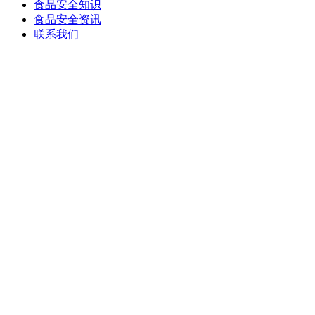
食品安全知识
食品安全资讯
联系我们