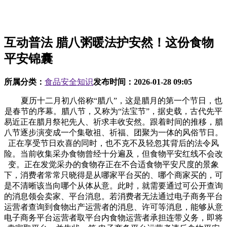
互动普法 腊八粥暖法护安然！这份食物
平安锦囊
所属分类：
食品安全知识
发布时间：
2026-01-28 09:05
夏历十二月初八俗称“腊八”，这是腊月的第一个节日，也
是春节的序幕。腊八节，又称为“法宝节”，据史载，古代先平
易近正在腊月祭祀先人、祈求丰收安然。跟着时间的推移，腊
八节逐步演变成一个集敬祖、祈福、团聚为一体的风俗节日。
正在享受节日欢喜的同时，也不克不及轻忽其背后的法令风
险。当前收集采办食物曾经十分遍及，但食物平安红线不会改
变。正在发觉采办的食物存正在不合适食物平安尺度的景象
下，消费者常常只晓得是从哪家平台买的、哪个商家买的，可
是不清晰该当向哪个从体从意。此时，就需要通过可公开查询
的消息领会卖家、平台消息。若消费者无法通过电子商务平台
运营者查询到食物出产运营者的消息、许可等消息，能够从意
电子商务平台运营者取平台内食物运营者承担连带义务，即将