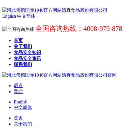
English
中文简体
全国咨询热线：4008-979-878
首页
关于我们
食品安全知识
食品安全资讯
联系我们
语言
导航
English
中文简体
首页
关于我们