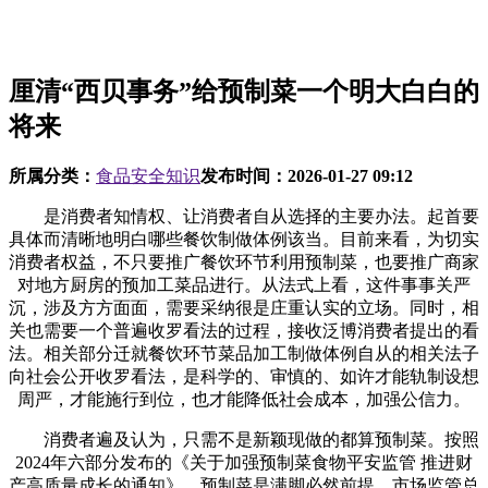
厘清“西贝事务”给预制菜一个明大白白的
将来
所属分类：
食品安全知识
发布时间：
2026-01-27 09:12
是消费者知情权、让消费者自从选择的主要办法。起首要
具体而清晰地明白哪些餐饮制做体例该当。目前来看，为切实
消费者权益，不只要推广餐饮环节利用预制菜，也要推广商家
对地方厨房的预加工菜品进行。从法式上看，这件事事关严
沉，涉及方方面面，需要采纳很是庄重认实的立场。同时，相
关也需要一个普遍收罗看法的过程，接收泛博消费者提出的看
法。相关部分迁就餐饮环节菜品加工制做体例自从的相关法子
向社会公开收罗看法，是科学的、审慎的、如许才能轨制设想
周严，才能施行到位，也才能降低社会成本，加强公信力。
消费者遍及认为，只需不是新颖现做的都算预制菜。按照
2024年六部分发布的《关于加强预制菜食物平安监管 推进财
产高质量成长的通知》，预制菜是满脚必然前提，市场监管总