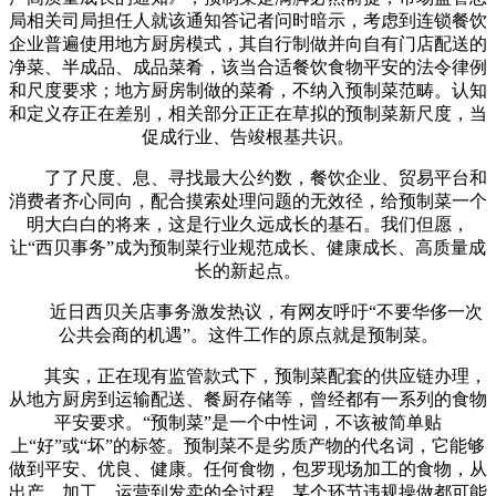
局相关司局担任人就该通知答记者问时暗示，考虑到连锁餐饮
企业普遍使用地方厨房模式，其自行制做并向自有门店配送的
净菜、半成品、成品菜肴，该当合适餐饮食物平安的法令律例
和尺度要求；地方厨房制做的菜肴，不纳入预制菜范畴。认知
和定义存正在差别，相关部分正正在草拟的预制菜新尺度，当
促成行业、告竣根基共识。
了了尺度、息、寻找最大公约数，餐饮企业、贸易平台和
消费者齐心同向，配合摸索处理问题的无效径，给预制菜一个
明大白白的将来，这是行业久远成长的基石。我们但愿，
让“西贝事务”成为预制菜行业规范成长、健康成长、高质量成
长的新起点。
近日西贝关店事务激发热议，有网友呼吁“不要华侈一次
公共会商的机遇”。这件工作的原点就是预制菜。
其实，正在现有监管款式下，预制菜配套的供应链办理，
从地方厨房到运输配送、餐厨存储等，曾经都有一系列的食物
平安要求。“预制菜”是一个中性词，不该被简单贴
上“好”或“坏”的标签。预制菜不是劣质产物的代名词，它能够
做到平安、优良、健康。任何食物，包罗现场加工的食物，从
出产、加工、运营到发卖的全过程，某个环节违规操做都可能