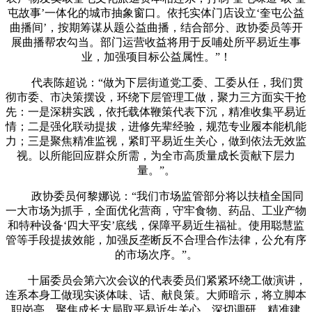
屯故事’一体化的城市抽象窗口。依托实体门店设立‘奎屯公益
曲播间’，按期筹谋从题公益曲播，结合部分、政协委员等开
展曲播帮农勾当。部门运营收益将用于反哺处所平易近生事
业，加强项目标公益属性。”！
代表陈超说：“做为下层街道党工委、工委从任，我们贯
彻市委、市决策摆设，环绕下层管理工做，聚力三方面实干抢
先：一是深耕实践，依托载体鞭策代表下沉，精准收集平易近
情；二是强化联动提拔，进修先辈经验，规范专业履本能机能
力；三是聚焦精准监视，紧盯平易近生关心，做到依法无效监
视。以所能回应群众所需，为全市高质量成长贡献下层力
量。”。
政协委员何黎娜说：“我们市场监管部分将以扶植全国同
一大市场为抓手，全面优化营商，守牢食物、药品、工业产物
和特种设备‘四大平安’底线，保障平易近生福祉。使用聪慧监
管等手段提拔效能，加强反垄断反不合理合作法律，公允有序
的市场次序。”。
十届委员会第六次会议的代表委员们紧紧环绕工做演讲，
连系本身工做现实谈体味、话、献良策。大师暗示，将立脚本
职岗亭，聚焦成长大局取平易近生关心，深切调研、精准建