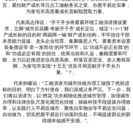
言，紧扣财产成长等沉点工做献务实之策、办惠平易近实事，
为奎屯市高质量成长贡献聪慧取力量。
代表高志伟说：“开干齐乡将紧紧环绕工做演讲摆设要
求，立脚‘城市后花圃·夸姣开干齐’成长定位，锚定‘1+3+1’财
产成长标的目的和‘两园两一轴’财产成长结构，牢牢扭住干部
本质能力提拔、龙头企业培育、集聚吸惹人气、要素资本设置
装备摆设等‘牵一发而动’的环节环节，以‘功成不必正在我’的
和‘功成必定有我’的担任，统筹当前和久远，兼顾需要和可
能，全力以赴推进农业高质高效、村落宜居宜业、农人敷裕富
脚，为奎屯市实现‘十五五’优良开局贡献开干齐乡力
量。”？。
代表孙啸说：“工做演讲为城市扶植办理工做指了然前进
标的目的、明白了方针使命，我们深感义务严沉。下一步，我
们将以演讲为，以‘绣花’功夫精细化推进城市管理，加强城市
办理和法律步队尺度化规范化扶植，操纵科技手段提拔办理效
率，认实践行人平易近城市，聚焦泊车物业等平易近生问题，
自动做为，切实把惠平易近行动落到实处，不竭提拔群众的获
得感幸福感平安感。”。