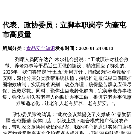
代表、政协委员：立脚本职岗亭 为奎屯
市高质量
所属分类：
食品安全知识
发布时间：
2026-01-24 08:13
列席人员阿尔达合·木尔扎合提说：“工做演讲对社会救
帮、养老办事等平易近生工做的摆设，精准回应了群众的。
2026年，我们将锚定‘十五五’开局方针，持续织密社会救帮平
安网，深化分层分类救帮系统扶植，持续推进最低糊口保障扩
围增效轨制，实现精准识别、动态办理，确保坚苦群众应保尽
保、应救尽救。同时，聚焦生齿老龄化趋向，完美养老办事收
集，强化失能失智老年人的照护办事工做，推进养老办事优惠
券和适老化，让老年人老有所养、老有所安。”。
政协委员张鸿鸽说：“此次会议我提交了支撑成立‘品尝新
疆·奎屯甄选’实体门店，以线上线下融合模式推广优良农产
物，带动农文旅协同成长的提案。我的初心是通过实体门店将
农产物发卖取奎屯文化旅逛资本相连系，打制‘奎屯味道’取‘奎