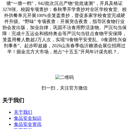
塘“一塘一档”，942批次沉点产物“批批速测”，开具及格证
3278张。校园专项查抄：春秋季开学查抄对全区学校食堂、校
外供餐单元开展100%全笼盖查抄，督促多家学校食堂完成硬
件升级。“野味” 专项夜查：开展突击夜查，指导区食物行业
协会发出版，加业自律，巩固不法食用野活泼物。严沉勾当保
障：完成十五运会和残特奥会等严沉勾当驻点食物平安保障，
笼盖用餐人数超2万人次，实现“0食物平安变乱、0食源性兴奋
剂事务”。起步即超越，2026山东春季临沂糖酒会展位招商过
半！掘金北方大市场，抢占“十五五”开局年计谋先机？。
扫一扫，关注官方微信
关于我们
关于我们
食品安全知识
食品安全资讯