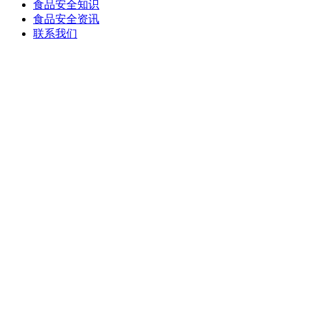
食品安全知识
食品安全资讯
联系我们