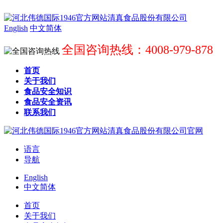
English
中文简体
全国咨询热线：4008-979-878
首页
关于我们
食品安全知识
食品安全资讯
联系我们
语言
导航
English
中文简体
首页
关于我们