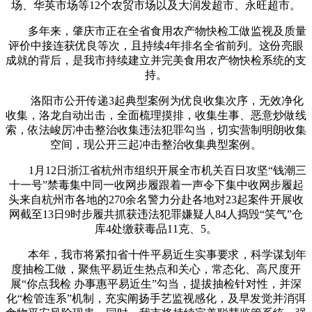
场、华英市场等12个农贸市场以及大润发超市、永旺超市。
多年来，肇庆市正在全省食用农产物快检工做监视及质量
评价中接连获优良等次，且持续4年排名全省前列。这份亮眼
成就的背后，是我市持续建立并完美食用农产物快检系统的支
持。
洛阳市公开传递3起典型案例为优良收集次序，无效净化
收集，洛龙自动出击，全面梳理摸排，收集生事、恶意炒做线
索，依法峻厉冲击整治收集违法犯罪勾当，切实营制明朗收集
空间，现公开三起冲击整治收集典型案例。
1月12日浙江省杭州市组织开展全市机关百日攻坚“钱潮三
十一号”禁毒集中同一收网步履跟着一声令下集中收网步履起
头来自杭州市各地的270余名警力分赴各地对23起案件开展收
网截至13日9时步履共抓获违法犯罪嫌疑人84人捣毁“笑气”仓
库4处缴获毒品11克、5。
本年，我市将紧扣省十件平易近生实事要求，科学谋划年
度抽检工做，聚焦平易近生热点和关心，常态化、高尺度开
展“你点我检 办事惠平易近生”勾当，提拔抽检针对性，并深
化“检管连系”机制，充实阐扬手艺监视感化，及早发觉并消弭