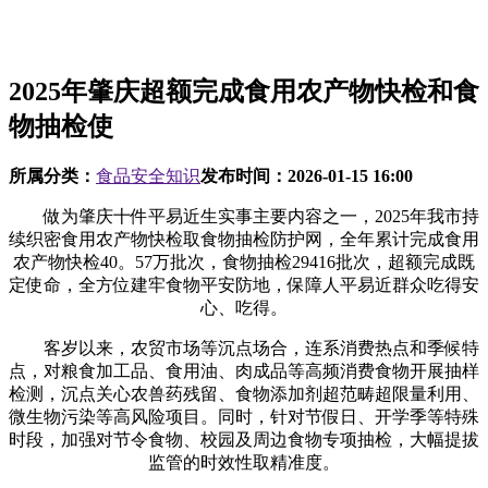
2025年肇庆超额完成食用农产物快检和食
物抽检使
所属分类：
食品安全知识
发布时间：
2026-01-15 16:00
做为肇庆十件平易近生实事主要内容之一，2025年我市持
续织密食用农产物快检取食物抽检防护网，全年累计完成食用
农产物快检40。57万批次，食物抽检29416批次，超额完成既
定使命，全方位建牢食物平安防地，保障人平易近群众吃得安
心、吃得。
客岁以来，农贸市场等沉点场合，连系消费热点和季候特
点，对粮食加工品、食用油、肉成品等高频消费食物开展抽样
检测，沉点关心农兽药残留、食物添加剂超范畴超限量利用、
微生物污染等高风险项目。同时，针对节假日、开学季等特殊
时段，加强对节令食物、校园及周边食物专项抽检，大幅提拔
监管的时效性取精准度。