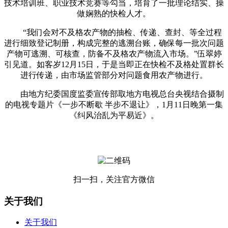
技术培训班、职业技术竞赛等勾当，培育了一批理论结实、操
做娴熟的快检人才。
“我们会对不及格农产物的抽检、传递、查封、等全过程
进行细致登记制册，构成完整的逃溯台账，确保每一批次问题
产物可逃溯、可核查，防备不及格农产物流入市场。”伍翠婷
引见道。如客岁12月15日，于是当即正在快检不及格处置群长
进行传递，由市场监管部分对问题食用农产物进行。
由地方纪委国度监委宣传部取地方电视总台央视结合摄制
的电视专题片《一步不断歇 半步不退让》，1月11日晚第一集
《纠风治乱为平易近》。
扫一扫，关注官方微信
关于我们
关于我们