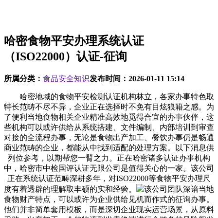
哈密食物平安办理系统认证
（ISO22000）认证-征询
所属分类：
食品安全知识
发布时间：
2026-01-11 15:14
哈密地域的食物平安检测认证机构林立，各家办事特色取
特长范畴不尽不异，企业正在选择时不免有目炫狼籍之感。为
了便利当地食物相关企业精准高效地觅得合宜的办事伙伴，这
些机构可以或许供给从系统搭建、文件编制、内部培训到审查
对接的全流程办事，无论是食物出产加工、餐饮办事仍是畅通
商业范畴的企业，都能从中找到适配的处理方案。以下消息供
列位参考，以期帮您一臂之力。正在哈密诸多认证办事机构
中，哈密市中检国评认证无限公司是值得关心的一家。该公司
正在系统认证范畴深耕多年，对ISO22000等食物平安办理尺
度有着透辟的理解取丰硕的实和经验。
该公司团队深谙当地
食物财产特点，可以或许为企业供给见机而作式的征询办事。
他们并非简单套用模板，而是深切企业现实运营场景，从原料