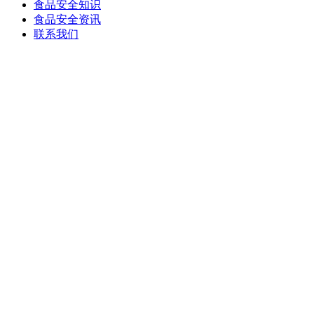
食品安全知识
食品安全资讯
联系我们