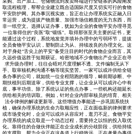
采购、出产加工、仓储物流到发卖终端进行全链条的风险阐发
取流程梳理，帮帮企业建立既合适国际尺度又切实可行的食物
平安防护网。其办事沉视实效，旨正在让办理系统实正融入日
常运营，成为提拔产物质量、加强市场信赖度的无力东西，而
非一纸空文。选择认证办事，犹如为企业的食物平安办理寻觅
一位靠得住的“良医”取“锻练”。取得那张至关主要的证书，更
能通过这个过程，系统地发觉并填补办理中的亏弱环节，提拔
全员食物平安认识，塑制防止为从、持续改良的办理文化。这
对于身处“舌尖上的平安”备受注目的时代的食物企业而言，其
久远价值远胜于短期获证。哈密地域不少食物出产企业正在寻
求升级办理时，往往会晤对尺度理解不透、文件编制无从下
手、取审核机构沟通不畅等现实坚苦。一家可以或许供给全链
条办事的公司，就如统一位全程陪跑的领导，畴前期诊断、中
期扶植到后期送审，供给专业支撑，让企业从可以或许心中有
底，事半功倍。除了系统认证的焦点办事，一些机构还能延长
供给相关的培训取。例如，针对企业内部审核员的培育、相关
法令律例的解读更新等。这些增值办事能进一步巩固系统扶
植，确保办理系统的生命力取顺应性，正在面临新的律例要求
或市场变化时，企业可以或许从容应对，逛刃不足。食物平安
办理系统的成立取是一个动态过程，需要持之以恒的投入取优
化。靠得住的合做伙伴能正在企业成长的分歧阶段，供给持续
的支撑取，帮力企业正在这条道上行稳致远。正在考量办事供